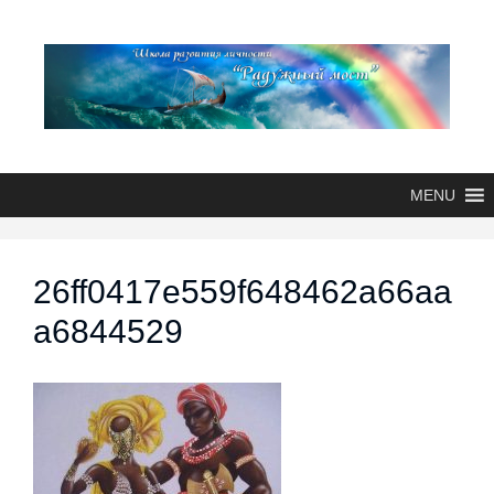
MENU
26ff0417e559f648462a66aa
a6844529