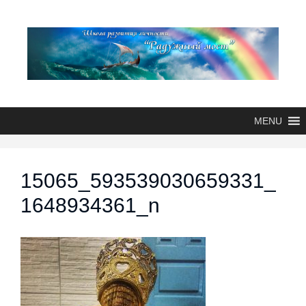
MENU
15065_593539030659331_
1648934361_n