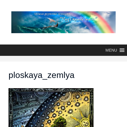
MENU
ploskaya_zemlya