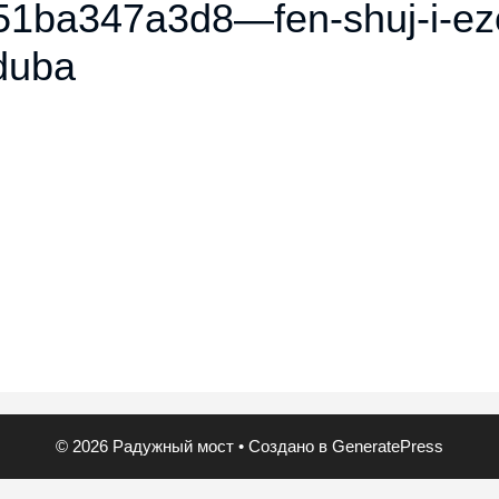
1ba347a3d8—fen-shuj-i-ezo
-duba
© 2026 Радужный мост
• Создано в
GeneratePress