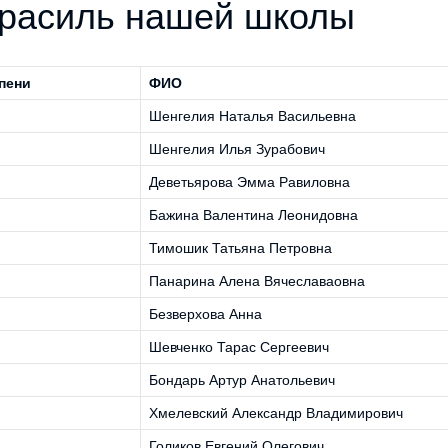
драсиль нашей школы
пени
ФИО
Шенгелия Наталья Васильевна
Шенгелия Илья Зурабович
Деветьярова Эмма Равиловна
Бажина Валентина Леонидовна
Тимошик Татьяна Петровна
Панарина Алена Вячеславаовна
Безверхова Анна
Шевченко Тарас Сергеевич
Бондарь Артур Анатольевич
Хмелевский Александр Владимирович
Голиков Евгений Олегович