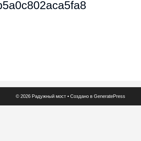
b5a0c802aca5fa8
© 2026 Радужный мост
• Создано в
GeneratePress