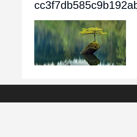
cc3f7db585c9b192a