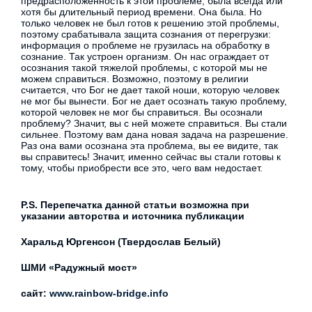
предрасположенность к этой проблеме, была всегда или
хотя бы длительный период времени. Она была. Но
только человек не был готов к решению этой проблемы,
поэтому срабатывала защита сознания от перегрузки:
информация о проблеме не грузилась на обработку в
сознание. Так устроен организм. Он нас ограждает от
осознания такой тяжелой проблемы, с которой мы не
можем справиться. Возможно, поэтому в религии
считается, что Бог не дает такой ноши, которую человек
не мог бы вынести. Бог не дает осознать такую проблему,
которой человек не мог бы справиться. Вы осознали
проблему? Значит, вы с ней можете справиться. Вы стали
сильнее. Поэтому вам дана новая задача на разрешение.
Раз она вами осознана эта проблема, вы ее видите, так
вы справитесь! Значит, именно сейчас вы стали готовы к
тому, чтобы приобрести все это, чего вам недостает.
P.S. Перепечатка данной статьи возможна при
указании авторства и источника публикации
Харальд Юргенсон (Твердослав Белый)
ШМИ «Радужный мост»
сайт:
www.rainbow-bridge.info