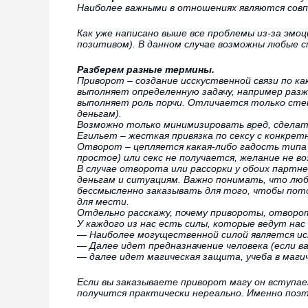
Наиболее важными в отношениях являются совпа
Как уже написано выше все проблемы из-за эмоц
позитивом). В данном случае возможны любые сп
Разберем разные термины.
Приворот – создание исскуственной связи по ка
выполняет определенную задачу, например разж
выполняет роль порчи. Отличается только степ
деньгам).
Возможно только минимизировать вред, сделать
Егильет – жесткая привязка по сексу с конкре
Отворот – цепляется какая-либо гадость типа 
простое) или секс не получается, желание не в
В случае отворота или рассорки у обоих партн
деньгам и ситуациям. Важно понимать, что лю
бессмысленно заказывать для того, чтобы потом
для мести.
Отдельно расскажу, почему привороты, отворо
У каждого из нас есть силы, которые ведут нас
— Наиболее могущественной силой является и
— Далее идет предназначение человека (если в
— далее идет магическая защита, учеба в магич
Если вы заказываете приворот магу он вступае
получится практически нереально. Именно поэт