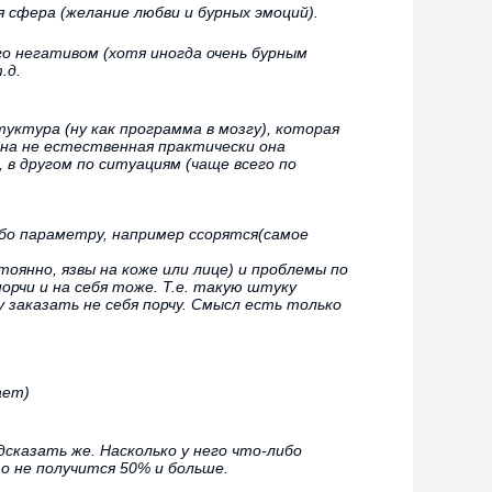
 сфера (желание любви и бурных эмоций).
его негативом (хотя иногда очень бурным
.д.
туктура (ну как программа в мозгу), которая
она не естественная практически она
 в другом по ситуациям (чаще всего по
ибо параметру, например ссорятся(самое
оянно, язвы на коже или лице) и проблемы по
рчи и на себя тоже. Т.е. такую штуку
 заказать не себя порчу. Смысл есть только
ает)
сказать же. Насколько у него что-либо
о не получится 50% и больше.