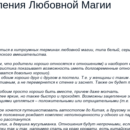
ления Любовной Магии
аться в хитроумных терминах любовной магии, типа белый, серы
ческого вмешательства.
м, что родители хорошо относятся к отношениям) и наоборот 
еристика показывает возможность иметь долговременные отнош
ыватся довольно хорошо).
е обоим хорошо друг с другом в постели. Т.е. у женщины с так
ивным, а не перевернется к стенке и заснет. Также он будет п
е обоим просто хорошо быть вместе, причем даже молчать.
ее яркие, но также быстро и проходят. Возможны зацепление эм
оциями цепляться – положительными или отрицательными (т.е.
ре хочется путешествовать автостопом до Китая, а другому хо
е положение рождает комплекс неполноценности у одного из па
ро расстанутся.
ик, а девушка мусульманка. Отношения будут непрочными, есл
пки так и так, например спать на краю кровати, есть китайски