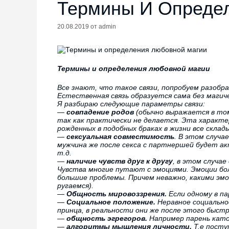
Термины И Опреде
20.08.2019
от
admin
Термины и определения любовной магии
Все знают, что такое связи, попробуем разобр
Естественная связь образуется сама без маги
Я разбираю следующие параметры связи:
—
совпадение родов
(обычно выражается в то
так как практически не делается. Эта характ
рожденных в подобных браках в жизни все склад
—
сексуальная совместимость
. В этом случа
мужчина же после секса с партнершей будет акт
т.д.
—
наличие чувств друг к другу
, в этом случа
Чувства многие путают с эмоциями. Эмоции бол
большие проблемы. Причем неважно, какими эм
ругаемся).
—
Общность мировоззрения.
Если одному в па
—
Социальное положение.
Неравное социально
принца, в реальности они же после этого быст
—
общность эгрегоров.
Например парень катол
—
алгоритмы мышления личности.
Т.е посту