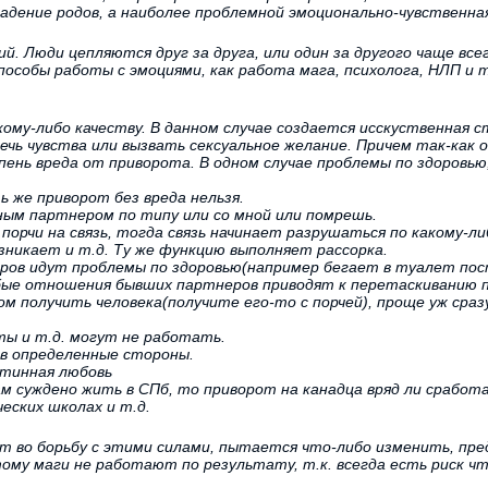
дение родов, а наиболее проблемной эмоционально-чувственная
ий. Люди цепляются друг за друга, или один за другого чаще вс
особы работы с эмоциями, как работа мага, психолога, НЛП и т
кому-либо качеству. В данном случае создается исскуственная с
ечь чувства или вызвать сексуальное желание. Причем так-как 
ень вреда от приворота. В одном случае проблемы по здоровью,
 же приворот без вреда нельзя.
тным партнером по типу или со мной или помрешь.
порчи на связь, тогда связь начинает разрушаться по какому-л
озникает и т.д. Ту же функцию выполняет рассорка.
еров идут проблемы по здоровью(например бегает в туалет пост
бые отношения бывших партнеров приводят к перетаскиванию по
 получить человека(получите его-то с порчей), проще уж сразу
ты и т.д. могут не работать.
 в определенные стороны.
стинная любовь
ам суждено жить в СПб, то приворот на канадца вряд ли сработ
еских школах и т.д.
т во борьбу с этими силами, пытается что-либо изменить, пред
ому маги не работают по результату, т.к. всегда есть риск чт