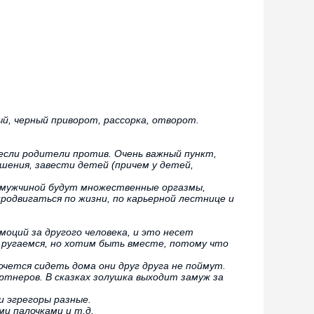
й, черный приворот, рассорка, отворот.
если родители против. Очень важный пункт,
ения, завести детей (причем у детей,
им мужчиной будут множественные оргазмы,
родвигаться по жизни, по карьерной лестнице и
оций за другого человека, и это несет
 ругаемся, но хотим быть вместе, потому что
чется сидеть дома они друг друга не поймут.
ртнеров. В сказках золушка выходит замуж за
и эгрегоры разные.
ми палочками и т.д.