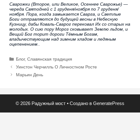
Сварожки (Второе, или Великое, Осеннее Сварожье) —
череда Святодней с 1 груденя/ноября по 7 груденя/
ноября. Пора, когда замыкается Сварга, и Светлые
Боги отправляются до будущей весны в Небесную
Кузницу, дабы Коваль-Сварог перековал Их со старых на
молодых. О сию пору Мороз сковывает Землю льдом, и
Вещий Бог торит дороги Тёмным Богам,
владычествующим над зимним хладом и ледяным
оцепенением..
Блог
,
Славянская традиция
Уинстон Черчилль О Личностном Росте
Марьин День
© 2026 Радужный мост
• Создано в
GeneratePress