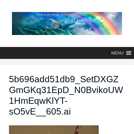
MENU
5b696add51db9_SetDXGZ
GmGKq31EpD_N0BvikoUW
1HmEqwKlYT-
sO5vE__605.ai