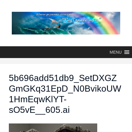
MENU
5b696add51db9_SetDXGZ
GmGKq31EpD_N0BvikoUW
1HmEqwKlYT-
sO5vE__605.ai