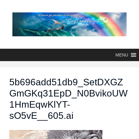
MENU
5b696add51db9_SetDXGZ
GmGKq31EpD_N0BvikoUW
1HmEqwKlYT-
sO5vE__605.ai