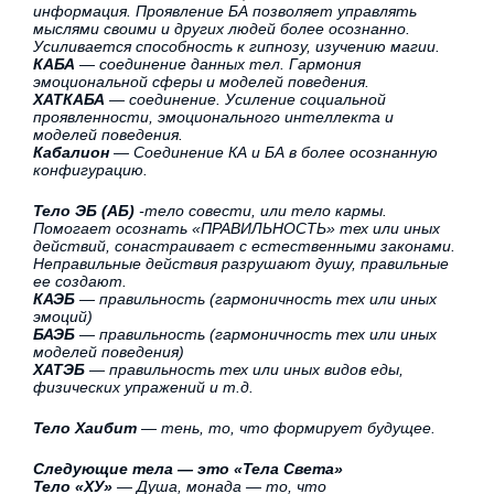
информация. Проявление БА позволяет управлять
мыслями своими и других людей более осознанно.
Усиливается способность к гипнозу, изучению магии.
КАБА
— соединение данных тел. Гармония
эмоциональной сферы и моделей поведения.
ХАТКАБА
— соединение. Усиление социальной
проявленности, эмоционального интеллекта и
моделей поведения.
Кабалион
— Соединение КА и БА в более осознанную
конфигурацию.
Тело ЭБ (АБ)
-тело совести, или тело кармы.
Помогает осознать «ПРАВИЛЬНОСТЬ» тех или иных
действий, сонастраивает с естественными законами.
Неправильные действия разрушают душу, правильные
ее создают.
КАЭБ
— правильность (гармоничность тех или иных
эмоций)
БАЭБ
— правильность (гармоничность тех или иных
моделей поведения)
ХАТЭБ
— правильность тех или иных видов еды,
физических упражений и т.д.
Тело Хаибит
— тень, то, что формирует будущее.
Следующие тела — это «Тела Света»
Тело «ХУ»
— Душа, монада — то, что