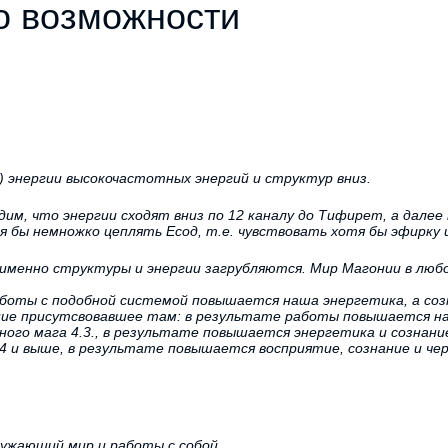
о возможности
) энергии высокочастотных энергий и структур вниз.
дим, что энергии сходят вниз по 12 каналу до Тифирет, а дале
 бы немножко цеплять Есод, т.е. чувствовать хотя бы эфирку и
 именно структуры и энергии загрубляются. Мир Магонии в люб
аботы с подобной системой повышается наша энергетика, а соз
ание присутсвовавшее там: в результате работы повышается на
ного мага 4.3., в результате повышается энергетика и сознани
.4 и выше, в результате повышается восприятие, сознание и че
ружающий мир и работы с собой.