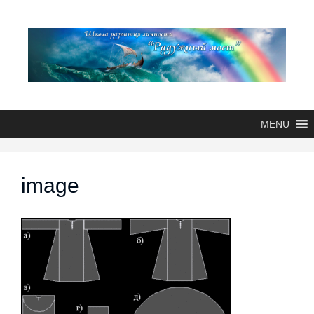
MENU
image