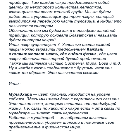
традиции. Там каждая чакра представляет собой
цветок из некоторого количества лепестков,
являющихся аналогом женской груди. Мы же будем
работать с управляющим центром чакры, который
выводится на переднуюю часть туловища, в Индии это
называется кшатрам.
Обозначать его мы будем как в теософско-западной
традиции, которую основала Блаватская и называть
будем кшатрам чакрой.
Итак чакр существует 7. Условные цвета каждой
чакры можно выразить предложением
Каждый
охотник желает знать, где сидит фазан.
, где цвет
чакры обозначается первой буквой предложения.
Также мы являемся частью Системы, Мира, Бога и т.д.
Ну а каждая часть соединяется с другими частями
каким-то образом. Это называется связями.
Итак-
Муладхара
— цвет красный, находится на уровне
кобчика. Здесь мы имеем дело с кармическими связями.
Это такие связи, которые остались от предыдущей
жизни. Т.е. связь по какой-то чакре есть + эта связь по
муладхаре — значет связь кармическая.
Работая с муладхарой — мы обратаем качества
приземленности, убираем иллюзии и понимаем свое
предназначение в физическом мире.