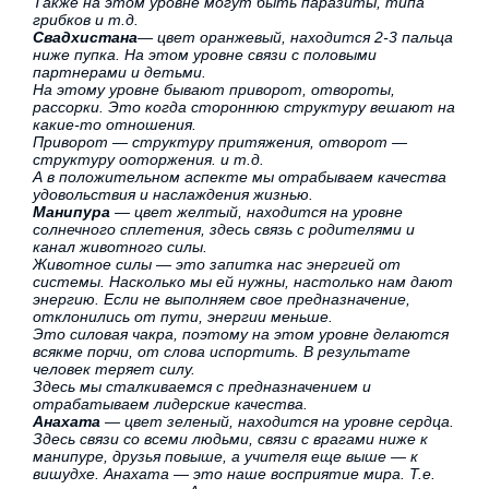
Также на этом уровне могут быть паразиты, типа
грибков и т.д.
Свадхистана
— цвет оранжевый, находится 2-3 пальца
ниже пупка. На этом уровне связи с половыми
партнерами и детьми.
На этому уровне бывают приворот, отвороты,
рассорки. Это когда стороннюю структуру вешают на
какие-то отношения.
Приворот — структуру притяжения, отворот —
структуру ооторжения. и т.д.
А в положительном аспекте мы отрабываем качества
удовольствия и наслаждения жизнью.
Манипура
— цвет желтый, находится на уровне
солнечного сплетения, здесь связь с родителями и
канал животного силы.
Животное силы — это запитка нас энергией от
системы. Насколько мы ей нужны, настолько нам дают
энергию. Если не выполняем свое предназначение,
отклонились от пути, энергии меньше.
Это силовая чакра, поэтому на этом уровне делаются
всякме порчи, от слова испортить. В результате
человек теряет силу.
Здесь мы сталкиваемся с предназначением и
отрабатываем лидерские качества.
Анахата
— цвет зеленый, находится на уровне сердца.
Здесь связи со всеми людьми, связи с врагами ниже к
манипуре, друзья повыше, а учителя еще выше — к
вишудхе. Анахата — это наше восприятие мира. Т.е.