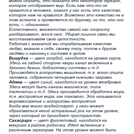
можно сказать, что Анахата это некоторое зеркало,
которое отображает мир. Если нам что-то не
нравится в человеке, значит у нас есть это качество,
которое нам не нравится. Возможно это качество не в
том аспекте и проявляется по другому, но то, что оно
есть — однозначно.
Естественно, множетство связей нас попросту
раздергивают, внося хаос. Убирая лишние связи мы
восстанавливаем свою целостность.
Работая с анахатой мы отрабатываем качество
любви, вначале к себе, своему телу, потом к другим
людями и наконец к системе в целом.
Вишудха
— цвет голубой, находится на уровне горла.
Здесь на задней стороне чакры канал включения в
Хроники Акаши, библиотеку системы и т.д.
Производятся алгоритмы мышления, т.е. всего опыта
чаловека, собранного четырьмя нижними чакрами.
Аджна
— цвет синий, находится на уровне межбровья.
Здесь могут быть каналы магические, типа
телепатии и т.д. Здесь производится обработка мира,
т.е. восприятие мира, как такового. Это называется
мироввоззрение и алгоритмы восприятия.
Когда маг много воздействует, у него может
образоваться некий астральный рог на этом уровне,
через который он прогибает пространство.
Сахасрара
— цвет фиолетовый, находится на
макушке в районе родничка. Идет включение к
различным эгрегорам. На этом уровне может быть