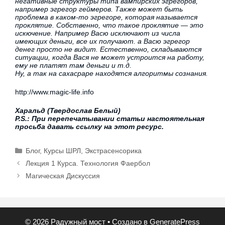
негативные структуры типа вампирских эгрегоров,
например эгрегор геймеров. Также может быть
проблема в каком-то эгрегоре, которая называется
проклятие. Собственно, что такое проклятие — это
искючение. Например Васю исключают из числа
имеющих деньги, все их получают. а Васю эгрегор
денег просто не видит. Естественно, складываются
ситуации, когда Вася не может устроится на работу,
ему не платят там деньги и т.д.
Ну, а так на сахасраре находятся алгоритмы сознания.
http://www.magic-life.info
Харальд (Твердослав Белый)
P.S.: При перепечатывании статьи настоятельная
просьба давать ссылку на этот ресурс.
Блог
,
Курсы ШРЛ
,
Экстрасенсорика
Лекция 1 Курса. Технология Фаербол
Магическая Дискуссия
© 2026 Радужный мост
• Создано в
GeneratePress