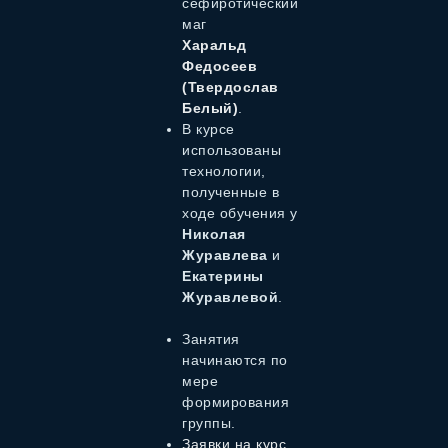
сефиротический
маг
Харальд
Федосеев
(Твердослав
Белый)
.
В курсе
использованы
технологии,
полученные в
ходе обучения у
Николая
Журавлева
и
Екатерины
Журавлевой
.
Занятия
начинаются по
мере
формирования
группы.
Заявки на курс