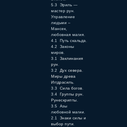
5.3 Эриль —
мастер рун.
Управление
людьми –
Мансек,
любовная магия.
4.1 Путь скальда.
4.2 Законы
миров.
3.1
Заклинания
рун.
3.2
Дух севера.
Миры древа
Иггдрасиль.
3.3
Сила богов.
3.4
Группы рун.
Рунескрипты.
3.5 Азы
любовной магии.
2.1
Знаки силы и
выбор пути.